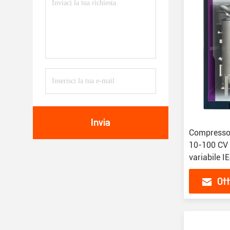
Invia
Compressor
10-100 CV 
variabile I
Ott