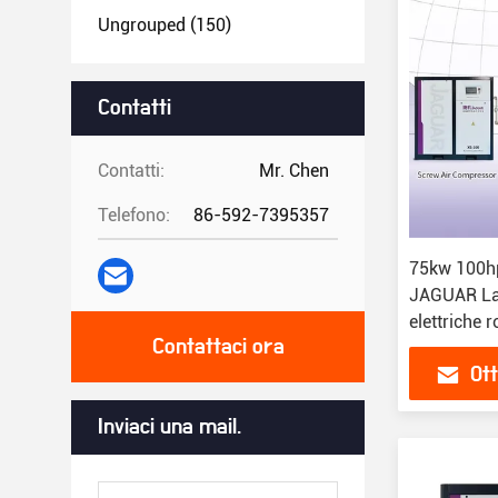
Ungrouped
(150)
Contatti
Contatti:
Mr. Chen
Telefono:
86-592-7395357
75kw 100h
JAGUAR La
elettriche 
Contattaci ora
Ott
Inviaci una mail.