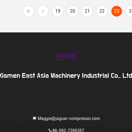
19
20
21
22
23
2
Xiamen East Asia Machinery Industrial Co., Ltd
Maggie@jaguar-compressor.com
86-592-7395357