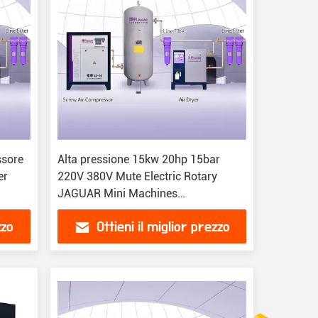
ssore
Alta pressione 15kw 20hp 15bar
er
220V 380V Mute Electric Rotary
JAGUAR Mini Machines
Compressore d'aria a vite industriale
zzo
Ottieni il miglior prezzo