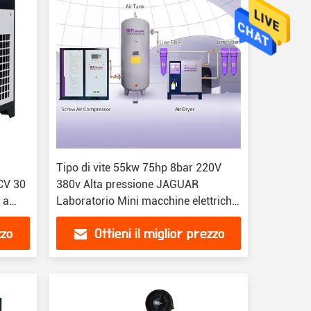
Tipo di vite 55kw 75hp 8bar 220V
 CV 30
380v Alta pressione JAGUAR
 a
Laboratorio Mini macchine elettriche
rotative Compressore d'aria
zzo
Ottieni il miglior prezzo
industriale