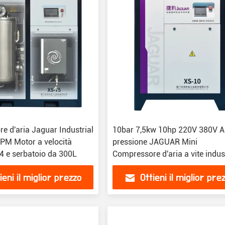
e d'aria Jaguar Industrial
10bar 7,5kw 10hp 220V 380V A
PM Motor a velocità
pressione JAGUAR Mini
E4 e serbatoio da 300L
Compressore d'aria a vite indus
ieni il miglior prezzo
Ottieni il miglior pre