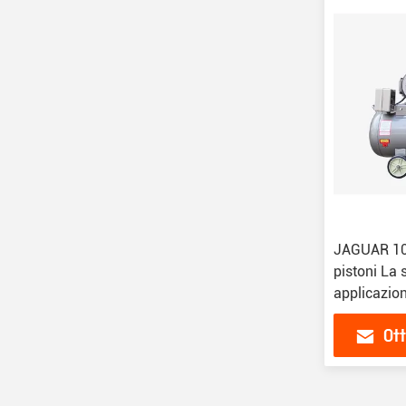
JAGUAR 10
pistoni La 
applicazion
Ott