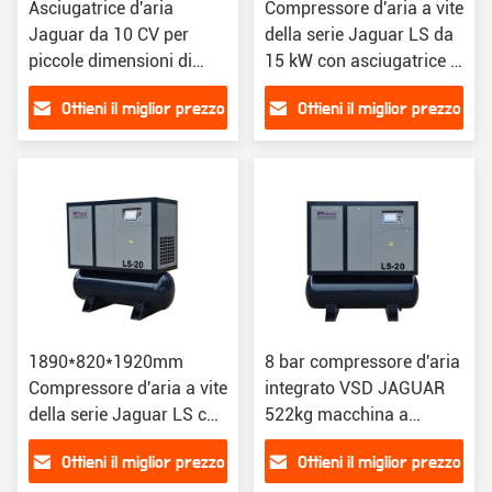
Asciugatrice d'aria
Compressore d'aria a vite
Jaguar da 10 CV per
della serie Jaguar LS da
piccole dimensioni di
15 kW con asciugatrice e
refrigerazione di alte
filtro incorporati
Ottieni il miglior prezzo
Ottieni il miglior prezzo
prestazioni venduta a
Lowes
1890*820*1920mm
8 bar compressore d'aria
Compressore d'aria a vite
integrato VSD JAGUAR
della serie Jaguar LS con
522kg macchina a
asciugatrice e filtro
pressione d'aria per
Ottieni il miglior prezzo
Ottieni il miglior prezzo
incorporati
industria