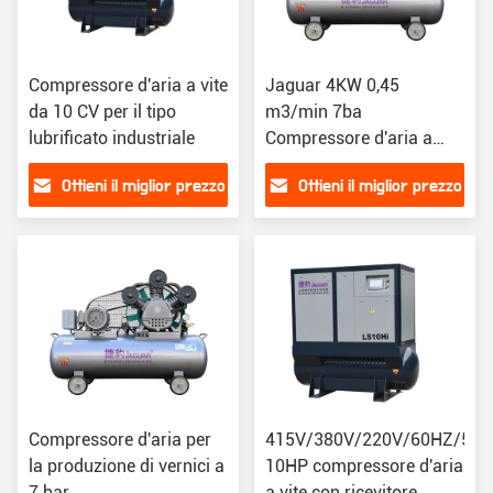
Compressore d'aria a vite
Jaguar 4KW 0,45
da 10 CV per il tipo
m3/min 7ba
lubrificato industriale
Compressore d'aria a
pistoni senza olio per
Ottieni il miglior prezzo
Ottieni il miglior prezzo
applicazioni pesanti
Compressore d'aria per
415V/380V/220V/60HZ/50
la produzione di vernici a
10HP compressore d'aria
7 bar
a vite con ricevitore