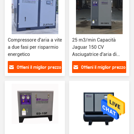
Compressore d'aria a vite
25 m3/min Capacità
a due fasi per risparmio
Jaguar 150 CV
energetico
Asciugatrice d'aria di
refrigerazione da 3,8 kW
Ottieni il miglior prezzo
Ottieni il miglior prezzo
per il supporto online