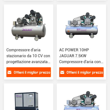
Compressore d'aria
AC POWER 10HP
stazionario da 10 CV con
JAGUAR 7.5KW
progettazione avanzata
Compressore d'aria con
del pistone
raffreddamento senza
Ottieni il miglior prezzo
Ottieni il miglior prezzo
olio e manutenzione
rapida