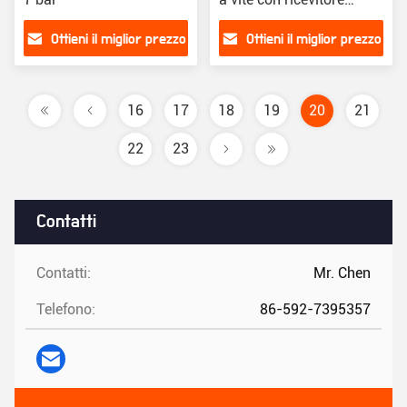
d'aria e fonte di
Ottieni il miglior prezzo
Ottieni il miglior prezzo
alimentazione CA
16
17
18
19
20
21
22
23
Contatti
Contatti:
Mr. Chen
Telefono:
86-592-7395357