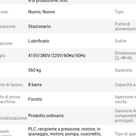
a di produzione, offic
ione:
Nuovo, Nuovo
Tipo:
Fonte di
urazione:
Stazionario
alimentazi
Lubrificato
Sutile:
cazione:
Dimension
gio:
415V/380V/220V/60Hz/50Hz
((L*W*H):
560 kg
Garanzia:
ne di lavoro:
8 barre
Capacità a
to di prova
Ispezione v
Fornito
macchina:
uscita:
Garanzia d
Prodotto ordinario
component
cializzazione:
principali:
PLC, recipiente a pressione, motore, in
nenti
granaggio, motore, pompa, cuscinetto,
Tipo di gas