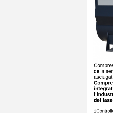
Compress
della s
asciugat
Compres
integra
l'indust
del lase
1Controll