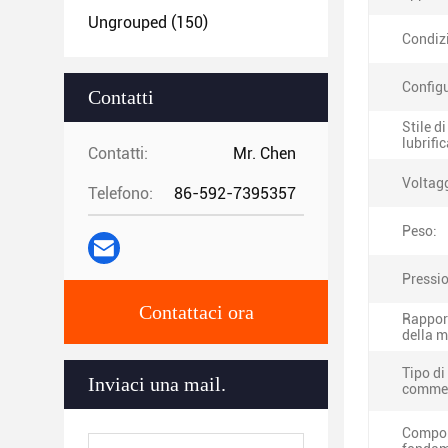
Ungrouped
(150)
Condiz
Config
Contatti
Stile di
lubrifi
Contatti:
Mr. Chen
Voltag
Telefono:
86-592-7395357
Peso:
Pressio
Contattaci ora
Rappor
della 
Tipo di
Inviaci una mail.
commer
Compo