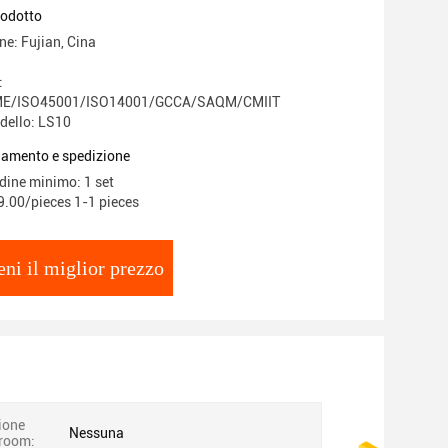
rodotto
ne: Fujian, Cina
:
E/ISO45001/ISO14001/GCCA/SAQM/CMIIT
dello: LS10
gamento e spedizione
rdine minimo: 1 set
9.00/pieces 1-1 pieces
eni il miglior prezzo
ione
Nessuna
room: