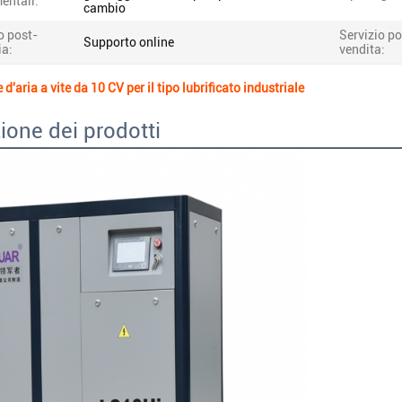
entali:
cambio
o post-
Servizio po
Supporto online
ia:
vendita:
'aria a vite da 10 CV per il tipo lubrificato industriale
ione dei prodotti