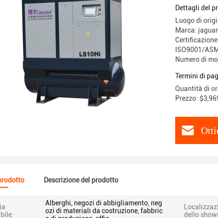
Dettagli del p
Luogo di origi
Marca: jaguar
Certificazione
ISO9001/ASM
Numero di mo
Termini di pa
Quantità di o
Prezzo: $3,96
Otti
 prodotto
Descrizione del prodotto
Alberghi, negozi di abbigliamento, neg
ia
Localizzaz
ozi di materiali da costruzione, fabbric
bile:
dello show