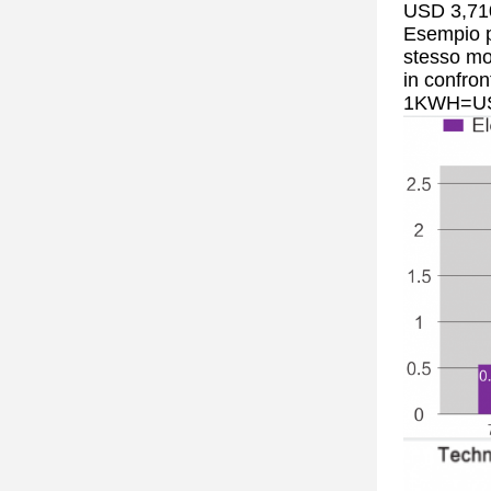
USD 3,710
Esempio p
stesso mo
in confro
1KWH=US