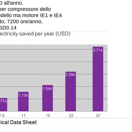
 all'anno.
er compressore dello
dello ma motore IE1 e IE4
nto, 7200 ore/anno,
D0.14