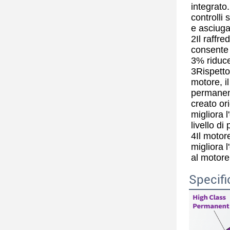
integrato
controlli 
e asciugat
2Il raffr
consente 
3% riduce
3Rispetto
motore, i
permanent
creato o
migliora l
livello di
4Il motor
migliora l
al motore
Specifi