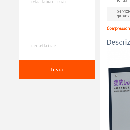
fondam
Servizi
garanz
Compressore d
Descriz
Invia