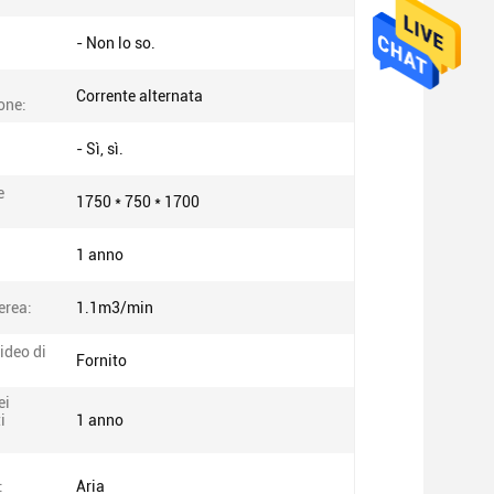
- Non lo so.
Corrente alternata
one:
- Sì, sì.
e
1750 * 750 * 1700
1 anno
erea:
1.1m3/min
ideo di
Fornito
ei
i
1 anno
:
Aria