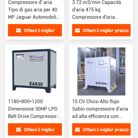
Compressore d' aria
3.72 m3/min Capacità
Tipo di gas aria per 40
d'aria 475 kg
HP Jaguar Automobili
Compressore d'aria
artigianali 1250 * 800 *
coassiale per impianti di
Ottieni il miglior
Ottieni il miglior prezzo
1300
condizionamento d'aria da
30 CV
prezzo
1180*800*1200
15 CV Chico Alto flujo
Dimensione 30HP LPG
Sabio compressore d'aria
Belt Drive Compressore
ad alta efficienza con
d'aria per attrezzature
supporto in linea
Ottieni il miglior
Ottieni il miglior prezzo
industriali a 8 bar