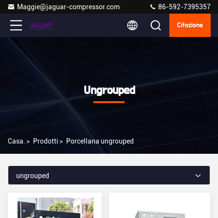
Maggie@jaguar-compressor.com
86-592-7395357
Citazione
Ungrouped
Casa.
>
Prodotti
>
Porcellana ungrouped
ungrouped