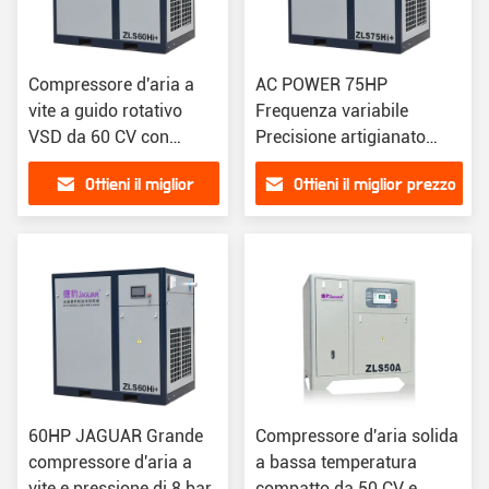
Compressore d'aria a
AC POWER 75HP
vite a guido rotativo
Frequenza variabile
VSD da 60 CV con
Precisione artigianato
pressione e prestazioni
Compressore d'aria a vite
Ottieni il miglior
Ottieni il miglior prezzo
durevoli di 8 bar
facile da usare
prezzo
60HP JAGUAR Grande
Compressore d'aria solida
compressore d'aria a
a bassa temperatura
vite e pressione di 8 bar
compatto da 50 CV e