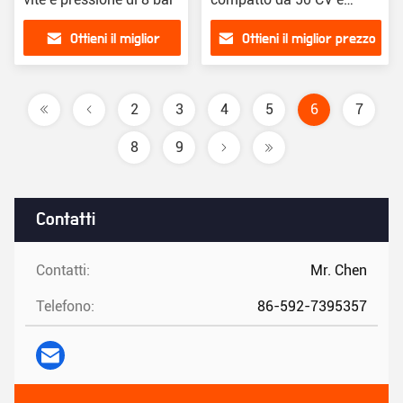
assistenza post-servizio
Ottieni il miglior
Ottieni il miglior prezzo
online
prezzo
2
3
4
5
6
7
8
9
Contatti
Contatti:
Mr. Chen
Telefono:
86-592-7395357