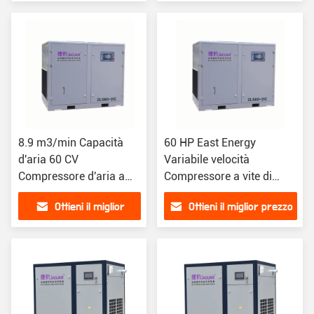
prezzo
8.9 m3/min Capacità
60 HP East Energy
d'aria 60 CV
Variabile velocità
Compressore d'aria a
Compressore a vite di
vite a due fasi
vernice per alimenti e
Ottieni il miglior
Ottieni il miglior prezzo
bevande Negozi energia
prezzo