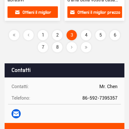
con il nostro Dual
Ottieni il miglior
Ottieni il miglior prezzo
Terminal Air Compressor
Online Support
prezzo
1
2
3
4
5
6
7
8
Contatti
Contatti:
Mr. Chen
Telefono:
86-592-7395357