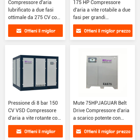
Compressore d'aria
175 HP Compressore
lubrificato a due fasi
d'aria a vite rotabile a due
ottimale da 275 CV con
fasi per grandi
scarico elevato e
applicazioni
Ottieni il miglior
Ottieni il miglior prezzo
pressione di 8 bar
prezzo
Pressione di 8 bar 150
Mute 75HPJAGUAR Belt
CV VSD Compressore
Drive Compressore d'aria
d'aria a vite rotante con
a scarico potente con
sistema di scarico
fonte di alimentazione AC
Ottieni il miglior
Ottieni il miglior prezzo
avanzato