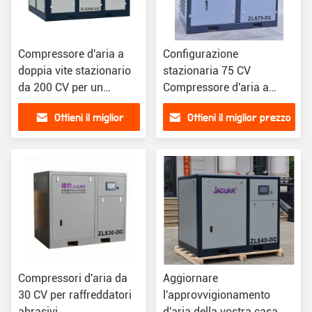
Compressore d'aria a
Configurazione
doppia vite stazionario
stazionaria 75 CV
da 200 CV per un
Compressore d'aria a
funzionamento regolare
scarico ad alto livello a
Ottieni il miglior
Ottieni il miglior prezzo
doppio stadio con basso
rumore
prezzo
Compressori d'aria da
Aggiornare
30 CV per raffreddatori
l'approvvigionamento
abrasivi
d'aria della vostra casa