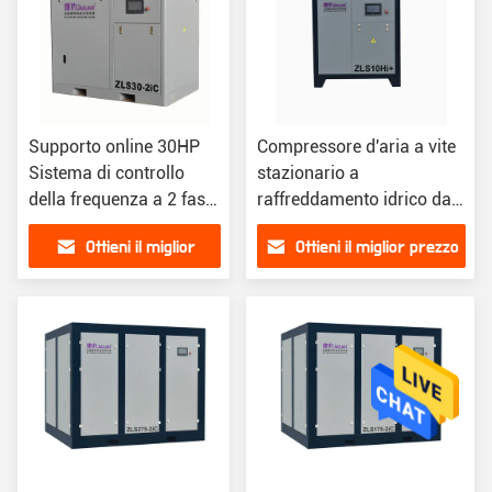
Supporto online 30HP
Compressore d'aria a vite
Sistema di controllo
stazionario a
della frequenza a 2 fasi
raffreddamento idrico da
Compressore d'aria a
10 CV JAGUAR con
Ottieni il miglior
Ottieni il miglior prezzo
vite rotante per alimenti
capacità d'aria di 1,6
e bevande
m3/min
prezzo