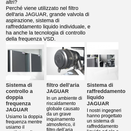
altri?
Perché viene utilizzato nel filtro
dell'aria JAGUAR, grande valvola di
aspirazione, sistema di
raffreddamento liquido individuale, e
ha anche la tecnologia di controllo
della frequenza VSD.
Sistema di 
filtro dell'aria 
Sistema di 
controllo a 
JAGUAR
raffreddamento 
doppia 
liquido 
In un ambiente di 
frequenza 
JAGUAR
riscaldamento 
globale causato 
JAGUAR
I nostri ingegneri 
da un grave 
hanno progettato 
Usiamo la doppia 
inquinamento 
un sistema di 
frequenza mentre 
atmosferico, il 
raffreddamento 
usiamo il 
filtro dell'aria 