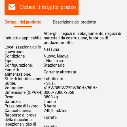
Ottieni il miglior prezzo
Dettagli del prodotto
Descrizione del prodotto
Alberghi, negozi di abbigliamento, negozi di
Industria applicabile:
materiali da costruzione, fabbrica di
produzione, offic
Localizzazione dello
Nessuna
showroom:
Condizione:
Nuovo, Nuovo
Tipo:
- Non lo so.
Configurazione:
Stazionario
Fonte di
Corrente alternata
alimentazione:
Stile di lubrificazione:
Lubrificato
Sutile:
- Sì, sì.
Voltaggio:
415V/380V/220V/60Hz/50Hz
Dimensione ((L*W*H):
3000*2000*2050
Peso:
3800 kg
Garanzia:
1 anno
Pressione di lavoro:
8 barre
Capacità aerea:
240,9 m3/min
Rapporto di prova
Fornito
della macchina:
Ispezione video di
Fornito