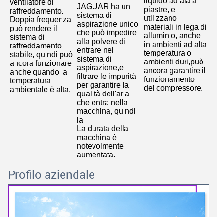
liquido ad ala a 
ventilatore di 
JAGUAR ha un 
piastre, e 
raffreddamento.
sistema di 
utilizzano 
Doppia frequenza 
aspirazione unico, 
materiali in lega di 
può rendere il 
che può impedire 
alluminio, anche 
sistema di 
alla polvere di 
in ambienti ad alta 
raffreddamento 
entrare nel 
temperatura o 
stabile, quindi può 
sistema di 
ambienti duri,può 
ancora funzionare 
aspirazione,e 
ancora garantire il 
anche quando la 
filtrare le impurità 
funzionamento 
temperatura 
per garantire la 
del compressore.
ambientale è alta
.
qualità dell'aria 
che entra nella 
macchina, quindi 
la
La durata della 
macchina è 
notevolmente 
aumentata.
Profilo aziendale