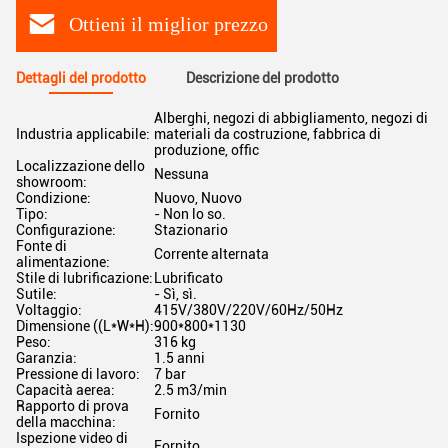
Ottieni il miglior prezzo
Dettagli del prodotto
Descrizione del prodotto
Alberghi, negozi di abbigliamento, negozi di
Industria applicabile:
materiali da costruzione, fabbrica di
produzione, offic
Localizzazione dello
Nessuna
showroom:
Condizione:
Nuovo, Nuovo
Tipo:
- Non lo so.
Configurazione:
Stazionario
Fonte di
Corrente alternata
alimentazione:
Stile di lubrificazione:
Lubrificato
Sutile:
- Sì, sì.
Voltaggio:
415V/380V/220V/60Hz/50Hz
Dimensione ((L*W*H):
900*800*1130
Peso:
316 kg
Garanzia:
1.5 anni
Pressione di lavoro:
7 bar
Capacità aerea:
2.5 m3/min
Rapporto di prova
Fornito
della macchina:
Ispezione video di
Fornito