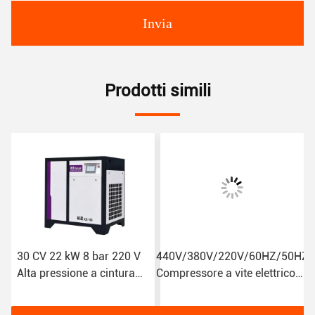
Invia
Prodotti simili
30 CV 22 kW 8 bar 220 V
440V/380V/220V/60HZ/50HZ
Com
Alta pressione a cintura
Compressore a vite elettrico
a 
azionata Mini
compatto con stile di
por
Compressore d'aria a vite
lubrificazione
ari