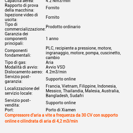
Capacità aerea:
4.2 Nm3/min
Rapporto di prova
Fornito
della macchina:
Ispezione video di
Fornito
uscita:
Tipo di
Prodotto ordinario
commercializzazione:
Garanzia dei
componenti
1 anno
principali:
PLC, recipiente a pressione, motore,
Componenti
ingranaggio, motore, pompa, cuscinetto,
fondamentali:
cambio
Tipo di gas:
Aria
Modalità di avvio:
Avvio VSD
Dislocamento aereo:
4.2m3/min
Servizio post-
Supporto online
garanzia:
Francia, Vietnam, Filippine, Indonesia,
Localizzazione del
Messico, Thailandia, Malesia, Australia,
servizio locale:
Bangladesh, Sudafri
Servizio post-
Supporto online
vendita:
Port:
Porto di Xiamen
Compressore d'aria a vite a frequenza da 30 CV con supporto
online e cilindrata di aria di 4,2 m3/min