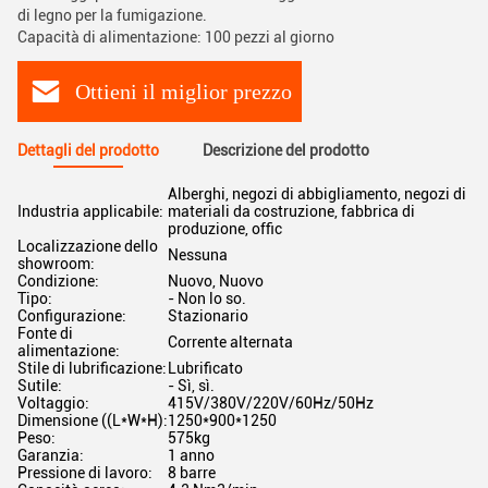
di legno per la fumigazione.
Capacità di alimentazione: 100 pezzi al giorno
Ottieni il miglior prezzo
Dettagli del prodotto
Descrizione del prodotto
Alberghi, negozi di abbigliamento, negozi di
Industria applicabile:
materiali da costruzione, fabbrica di
produzione, offic
Localizzazione dello
Nessuna
showroom:
Condizione:
Nuovo, Nuovo
Tipo:
- Non lo so.
Configurazione:
Stazionario
Fonte di
Corrente alternata
alimentazione:
Stile di lubrificazione:
Lubrificato
Sutile:
- Sì, sì.
Voltaggio:
415V/380V/220V/60Hz/50Hz
Dimensione ((L*W*H):
1250*900*1250
Peso:
575kg
Garanzia:
1 anno
Pressione di lavoro:
8 barre