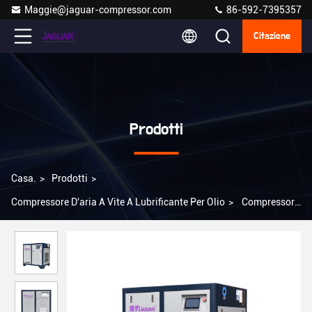
Maggie@jaguar-compressor.com
86-592-7395357
Citazione
Prodotti
Casa.
>
Prodotti
>
Compressore D'aria A Vite A Lubrificante Per Olio
>
Compressore
d'aria a vite a frequenza da 30 CV con supporto online e cilindrata
di aria di 4,2 m3/min