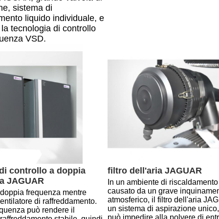
ne, sistema di
mento liquido individuale, e
la tecnologia di controllo
equenza VSD.
i controllo a doppia 
filtro dell'aria JAGUAR
za JAGUAR
In un ambiente di riscaldamento 
causato da un grave inquinamen
doppia frequenza mentre 
atmosferico, il filtro dell'aria J
entilatore di raffreddamento.
un sistema di aspirazione unico,
quenza può rendere il 
può impedire alla polvere di entr
raffreddamento stabile, quindi 