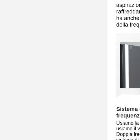
aspirazio
raffredda
ha anche 
della fr
Sistema d
frequen
Usiamo la 
usiamo il v
Doppia fre
sistema di 