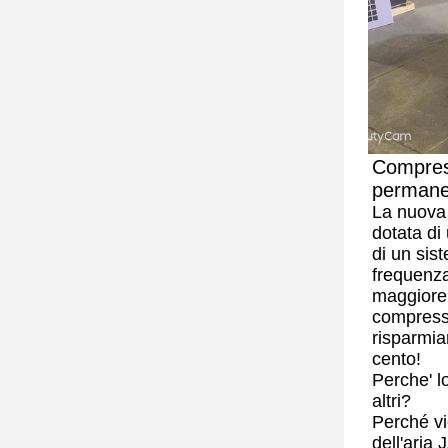
Compres
permanen
La nuova
dotata di
di un sis
frequenza
maggiore 
compresso
risparmia
cento!
Perche' l
altri?
Perché vie
dell'aria