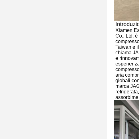
Introduzi
Xiamen Eas
Co., Ltd. è
compressor
Taiwan e i
chiama JAG
e rinnovame
esperienza
compressori
aria compre
globali con
marca JAG
refrigerata
assorbimen