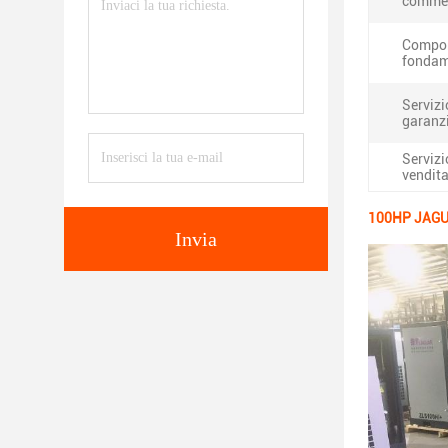
commer
Compo
fondam
Servizi
garanz
Servizi
vendita
100HP JAGUA
Invia