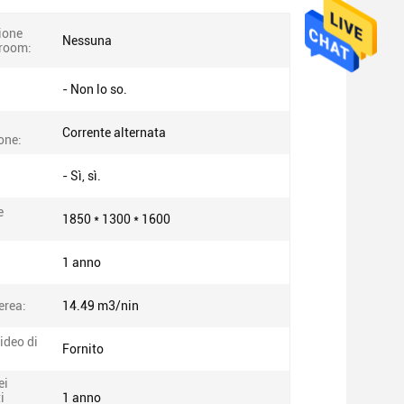
ione
Nessuna
room:
- Non lo so.
Corrente alternata
one:
- Sì, sì.
e
1850 * 1300 * 1600
1 anno
erea:
14.49 m3/nin
ideo di
Fornito
ei
i
1 anno