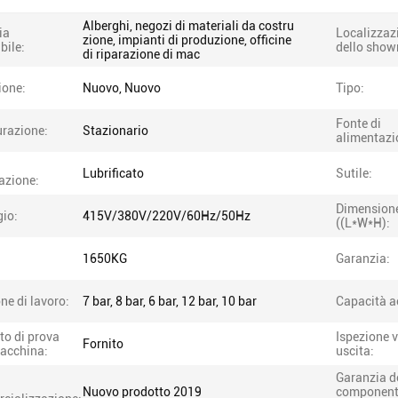
Alberghi, negozi di materiali da costru
ia
Localizzaz
zione, impianti di produzione, officine
bile:
dello show
di riparazione di mac
ione:
Nuovo, Nuovo
Tipo:
Fonte di
urazione:
Stazionario
alimentazi
Lubrificato
Sutile:
cazione:
Dimension
gio:
415V/380V/220V/60Hz/50Hz
((L*W*H):
1650KG
Garanzia:
ne di lavoro:
7 bar, 8 bar, 6 bar, 12 bar, 10 bar
Capacità a
to di prova
Ispezione v
Fornito
macchina:
uscita:
Garanzia d
Nuovo prodotto 2019
component