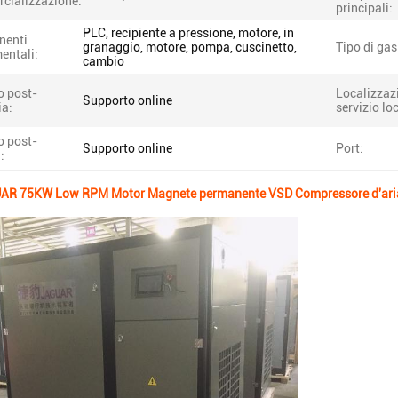
cializzazione:
principali:
PLC, recipiente a pressione, motore, in
nenti
granaggio, motore, pompa, cuscinetto,
Tipo di gas
entali:
cambio
o post-
Localizzaz
Supporto online
ia:
servizio lo
o post-
Supporto online
Port:
:
R 75KW Low RPM Motor Magnete permanente VSD Compressore d'aria