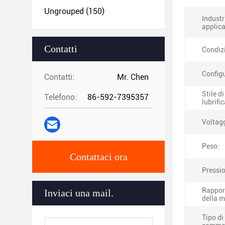
Ungrouped
(150)
Industr
applica
Contatti
Condiz
Config
Contatti:
Mr. Chen
Stile di
Telefono:
86-592-7395357
lubrifi
Voltag
Peso:
Contattaci ora
Pressio
Rappor
Inviaci una mail.
della 
Tipo di