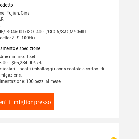
rodotto
ne: Fujian, Cina
AR
:
E/ISO45001/ISO14001/GCCA/SAQM/CMIIT
dello: ZLS-100Hi+
gamento e spedizione
rdine minimo: 1 set
8.00 - $56,234.00/sets
ticolari: I nostri imballaggi usano scatole o cartoni di
fumigazione.
limentazione: 100 pezzi al mese
eni il miglior prezzo