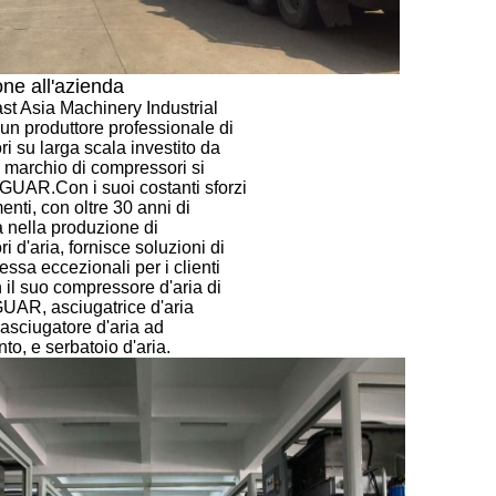
one all'azienda
t Asia Machinery Industrial
 un produttore professionale di
i su larga scala investito da
l marchio di compressori si
UAR.Con i suoi costanti sforzi
nti, con oltre 30 anni di
 nella produzione di
 d'aria, fornisce soluzioni di
ssa eccezionali per i clienti
 il suo compressore d'aria di
UAR, asciugatrice d'aria
,asciugatore d'aria ad
to, e serbatoio d'aria.