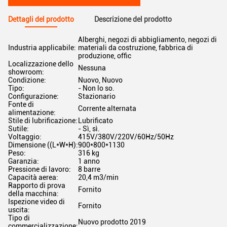
Dettagli del prodotto
Descrizione del prodotto
Alberghi, negozi di abbigliamento, negozi di
Industria applicabile:
materiali da costruzione, fabbrica di
produzione, offic
Localizzazione dello
Nessuna
showroom:
Condizione:
Nuovo, Nuovo
Tipo:
- Non lo so.
Configurazione:
Stazionario
Fonte di
Corrente alternata
alimentazione:
Stile di lubrificazione:
Lubrificato
Sutile:
- Sì, sì.
Voltaggio:
415V/380V/220V/60Hz/50Hz
Dimensione ((L*W*H):
900*800*1130
Peso:
316 kg
Garanzia:
1 anno
Pressione di lavoro:
8 barre
Capacità aerea:
20,4 m3/min
Rapporto di prova
Fornito
della macchina:
Ispezione video di
Fornito
uscita:
Tipo di
Nuovo prodotto 2019
commercializzazione: