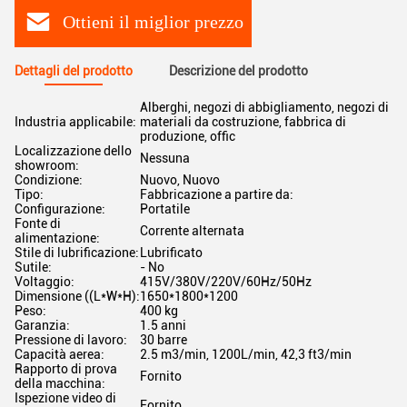
Ottieni il miglior prezzo
Dettagli del prodotto
Descrizione del prodotto
Alberghi, negozi di abbigliamento, negozi di
Industria applicabile:
materiali da costruzione, fabbrica di
produzione, offic
Localizzazione dello
Nessuna
showroom:
Condizione:
Nuovo, Nuovo
Tipo:
Fabbricazione a partire da:
Configurazione:
Portatile
Fonte di
Corrente alternata
alimentazione:
Stile di lubrificazione:
Lubrificato
Sutile:
- No
Voltaggio:
415V/380V/220V/60Hz/50Hz
Dimensione ((L*W*H):
1650*1800*1200
Peso:
400 kg
Garanzia:
1.5 anni
Pressione di lavoro:
30 barre
Capacità aerea:
2.5 m3/min, 1200L/min, 42,3 ft3/min
Rapporto di prova
Fornito
della macchina:
Ispezione video di
Fornito