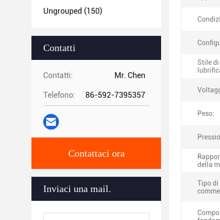
Ungrouped
(150)
Condiz
Config
Contatti
Stile di
lubrifi
Contatti:
Mr. Chen
Voltag
Telefono:
86-592-7395357
Peso:
Pressio
Contattaci ora
Rappor
della 
Tipo di
Inviaci una mail.
commer
Compo