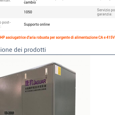
entali:
cambio
Servizio po
1050
garanzia:
o post-
Supporto online
:
 asciugatrice d'aria robusta per sorgente di alimentazione CA e 415V
ione dei prodotti