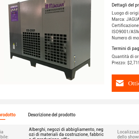
220V / 60
Dettagli del p
Luogo di origi
Marca: JAGU
Certificazione
ISO9001/ASM
Numero di mo
Termini di pa
Quantità di o
Prezzo: $2,71
Otti
 prodotto
Descrizione del prodotto
Alberghi, negozi di abbigliamento, neg
ia
Localizzaz
ozi di materiali da costruzione, fabbric
bile:
dello show