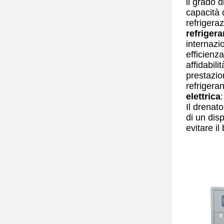
il grado 
capacità 
refrigera
refrigera
internazi
efficienz
affidabili
prestazion
refrigeran
elettrica
:
Il drenat
di un dis
evitare il