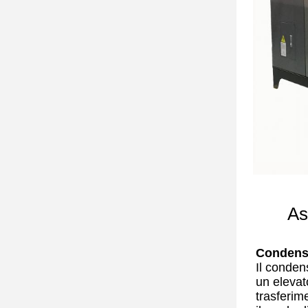
As
Condens
Il conden
un elevat
trasferim