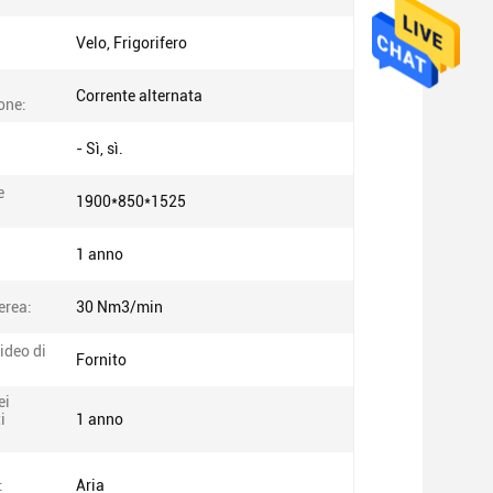
Velo, Frigorifero
Corrente alternata
one:
- Sì, sì.
e
1900*850*1525
1 anno
erea:
30 Nm3/min
ideo di
Fornito
ei
i
1 anno
:
Aria