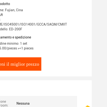
HZ / 50HZ tensione
rodotto
ne: Fujian, Cina
AR
:
E/ISO45001/ISO14001/GCCA/SAQM/CMIIT
dello: ED-200F
gamento e spedizione
rdine minimo: 1 set
5.00/pieces >=1 pieces
eni il miglior prezzo
ione
Nessuna
room: