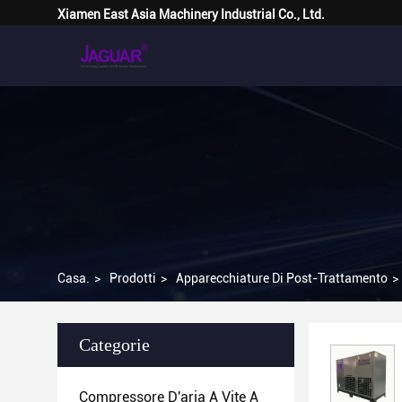
Xiamen East Asia Machinery Industrial Co., Ltd.
Casa.
>
Prodotti
>
Apparecchiature Di Post-Trattamento
>
Categorie
Compressore D'aria A Vite A