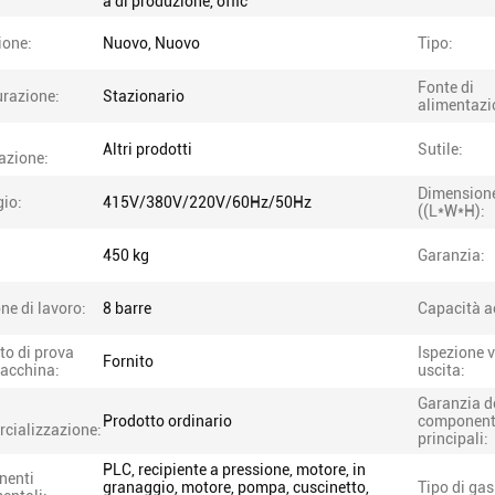
a di produzione, offic
ione:
Nuovo, Nuovo
Tipo:
Fonte di
urazione:
Stazionario
alimentazi
Altri prodotti
Sutile:
cazione:
Dimension
gio:
415V/380V/220V/60Hz/50Hz
((L*W*H):
450 kg
Garanzia:
ne di lavoro:
8 barre
Capacità a
to di prova
Ispezione v
Fornito
macchina:
uscita:
Garanzia d
Prodotto ordinario
component
cializzazione:
principali:
PLC, recipiente a pressione, motore, in
nenti
granaggio, motore, pompa, cuscinetto,
Tipo di gas