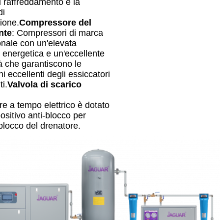
di raffreddamento e la
di
zione.
Compressore del
nte
: Compressori di marca
onale con un'elevata
a energetica e un'eccellente
tà che garantiscono le
i eccellenti degli essiccatori
ti.
Valvola di scarico
ore a tempo elettrico è dotato
positivo anti-blocco per
 blocco del drenatore.