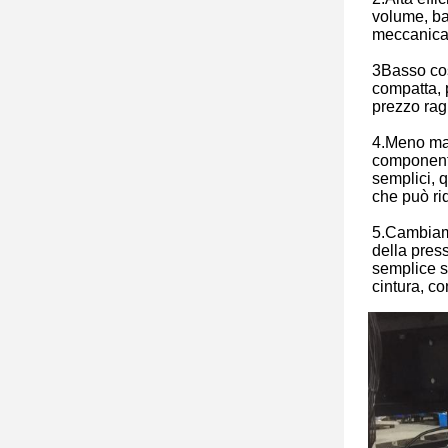
volume, bas
meccanica
3Basso cost
compatta, 
prezzo rag
4.Meno ma
component
semplici, q
che può ri
5.Cambiam
della press
semplice s
cintura, c