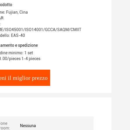
rodotto
ne: Fujian, Cina
AR
:
E/ISO45001/ISO14001/GCCA/SAQM/CMIIT
dello: EAS-40
gamento e spedizione
rdine minimo: 1 set
1.00/pieces 1-4 pieces
eni il miglior prezzo
ione
Nessuna
room: