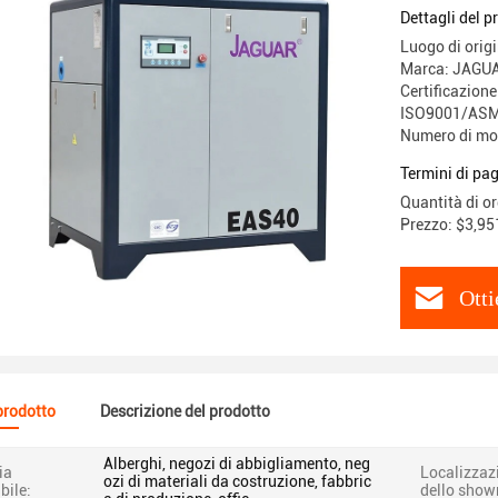
Dettagli del p
Luogo di origi
Marca: JAGU
Certificazione
ISO9001/ASM
Numero di mo
Termini di pa
Quantità di o
Prezzo: $3,95
Otti
 prodotto
Descrizione del prodotto
Alberghi, negozi di abbigliamento, neg
ia
Localizzaz
ozi di materiali da costruzione, fabbric
bile:
dello show