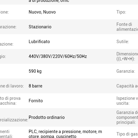
a di produzione, offic
ione:
Nuovo, Nuovo
Tipo:
Fonte di
urazione:
Stazionario
alimentazi
Lubrificato
Sutile:
cazione:
Dimension
gio:
440V/380V/220V/60Hz/50Hz
((L*W*H):
590 kg
Garanzia:
ne di lavoro:
8 barre
Capacità a
to di prova
Ispezione v
Fornito
macchina:
uscita:
Garanzia d
Prodotto ordinario
component
cializzazione:
principali:
nenti
PLC, recipiente a pressione, motore, m
Tipo di gas
entali:
otore, pompa, cuscinetto