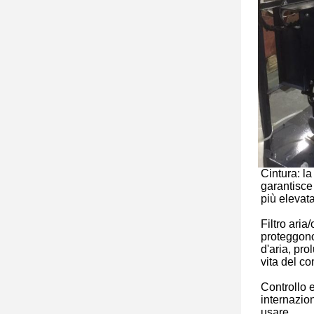
Cintura: la
garantisce
più elevata
Filtro aria/
proteggono
d'aria, pr
vita del c
Controllo 
internaziona
usare.