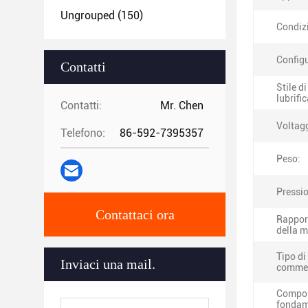
Ungrouped
(150)
Condiz
Config
Contatti
Stile di
lubrifi
Contatti:
Mr. Chen
Voltag
Telefono:
86-592-7395357
Peso:
Pressio
Contattaci ora
Rappor
della 
Tipo di
Inviaci una mail.
commer
Compo
fondam