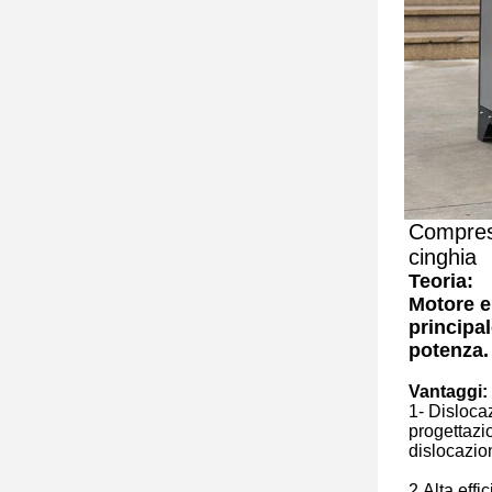
Compress
cinghia
Teoria:
Motore e
principal
potenza.
Vantaggi:
1- Disloca
progettazi
dislocazion
2.Alta effi