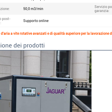
Servizio po
zione:
50,0 m3/min
garanzia:
o post-
Supporto online
:
'aria a vite rotative avanzati e di qualità superiore per la lavorazione d
ione dei prodotti