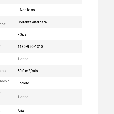
- Non lo so.
Corrente alternata
one:
- Sì, sì.
e
1180*950*1310
1 anno
erea:
50,0 m3/min
ideo di
Fornito
ei
i
1 anno
:
Aria