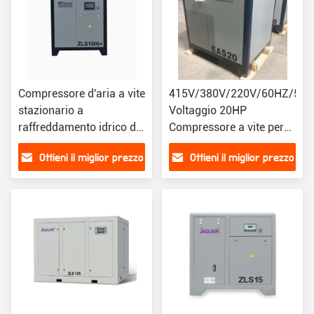
Compressore d'aria a vite
415V/380V/220V/60HZ/50
stazionario a
Voltaggio 20HP
raffreddamento idrico da
Compressore a vite per
10 CV JAGUAR con
applicazioni industriali
Ottieni il miglior prezzo
Ottieni il miglior prezzo
capacità d'aria di 1,6
m3/min