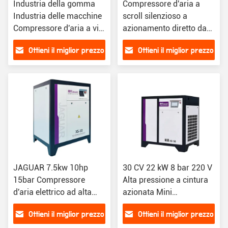
Industria della gomma
Compressore d'aria a
Industria delle macchine
scroll silenzioso a
Compressore d'aria a vite
azionamento diretto da
con capacità di aria di
15 CV per applicazioni
Ottieni il miglior prezzo
Ottieni il miglior prezzo
15,5 M3/min
pesanti
JAGUAR 7.5kw 10hp
30 CV 22 kW 8 bar 220 V
15bar Compressore
Alta pressione a cintura
d'aria elettrico ad alta
azionata Mini
pressione per laboratorio
Compressore d'aria a vite
Ottieni il miglior prezzo
Ottieni il miglior prezzo
industriale
industriale per officina